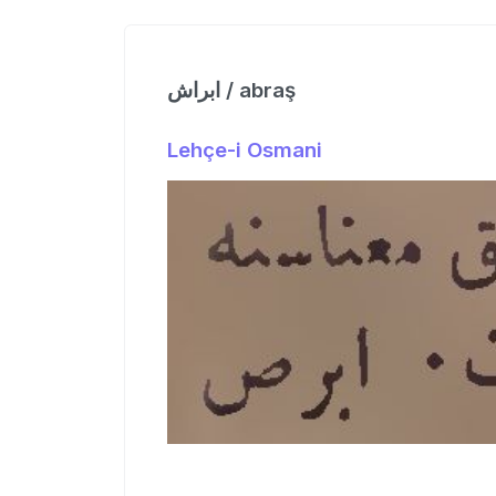
ابراش / abraş
Lehçe-i Osmani