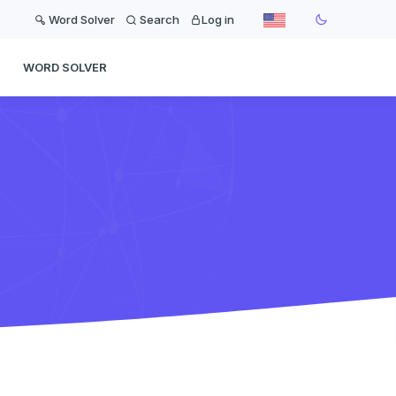
Word Solver
Search
Log in
WORD SOLVER