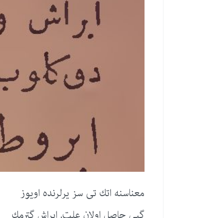
معناسنه اتك تی سز یرلرنده اویوز
گبی حاصل اولان علت. ابراش گترمك