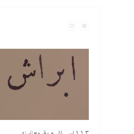
٣ ١ ١ اس . اش و رق معناسنه