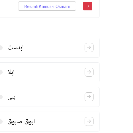
Resimli Kamus-ı Osmani
ابدست
ابلا
ابلی
ابوق صابوق