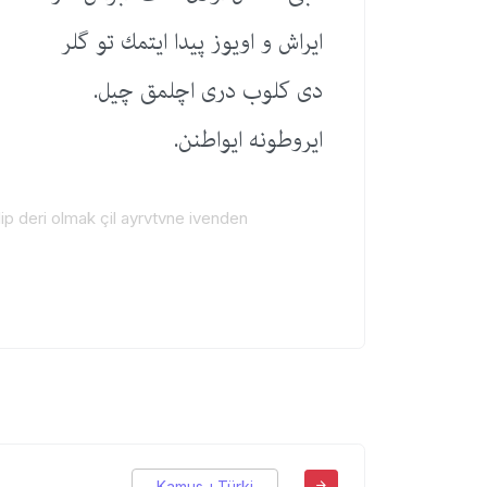
ایراش و اویوز پیدا ایتمك تو گلر
دی كلوب دری اچلمق چیل.
ایروطونه ایواطنن.
lip deri olmak çil ayrvtvne ivenden
Kamus-ı Türki