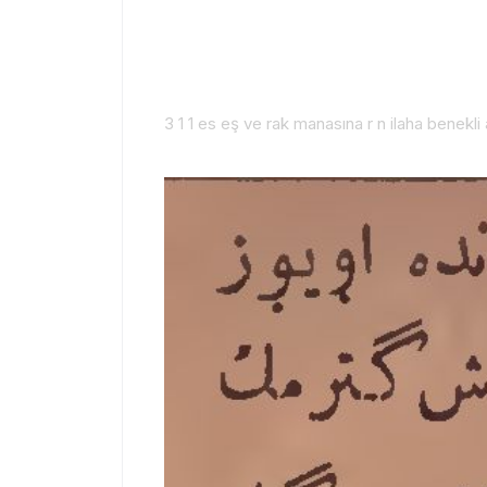
3 1 1 es eş ve rak manasına r n ilaha benekli