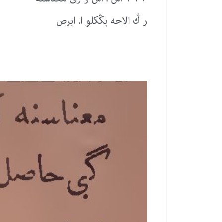
ر ڭ الاحه بڭكلو ا. ابرص