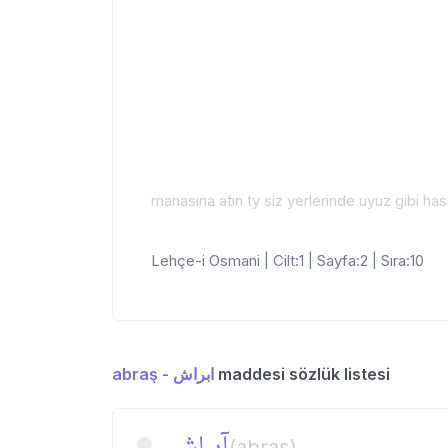
manasına atın ty siz yerlerinde uyuz gibi ha
Lehçe-i Osmani | Cilt:1 | Sayfa:2 | Sıra:10
abraş - ابراش
maddesi sözlük listesi
آبراش
(abraş)