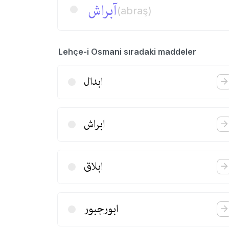
آبراش
(abraş)
Lehçe-i Osmani sıradaki maddeler
ابدال
ابراش
ابلاق
ابورجبور