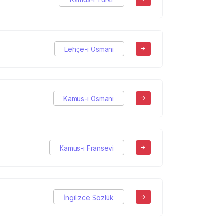
Lehçe-i Osmani
Kamus-ı Osmani
Kamus-ı Fransevi
İngilizce Sözlük