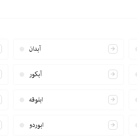
آبدان
آبكور
ابلوقه
ابوردو