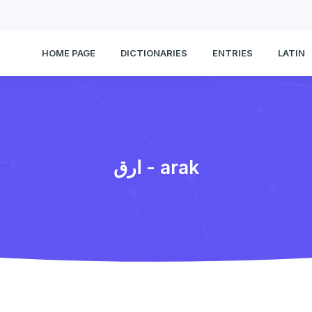
HOME PAGE
DICTIONARIES
ENTRIES
LATIN
ارق - arak