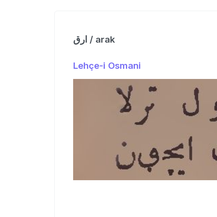
ارق / arak
Lehçe-i Osmani