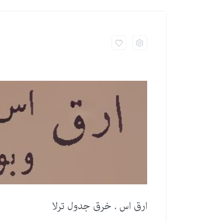
ارق اس . خرق جدول ترلا