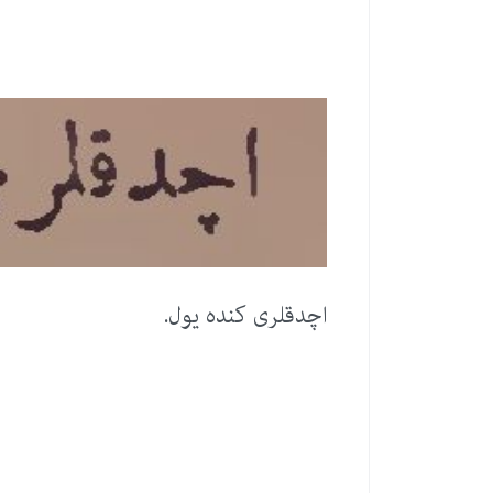
اچدقلری كنده یول.