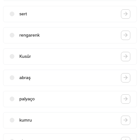
sert
rengarenk
Kusûr
abraş
palyaço
kumru