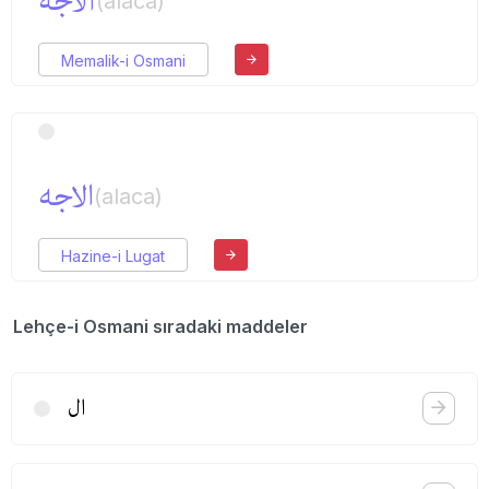
آلاجه
(alaca)
Memalik-i Osmani
الاجه
(alaca)
Hazine-i Lugat
Lehçe-i Osmani sıradaki maddeler
ال