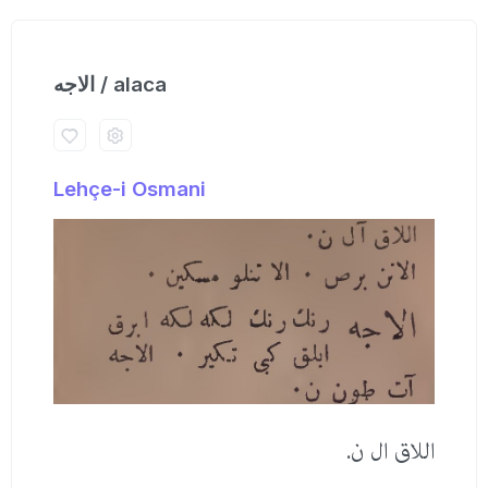
الاجه / alaca
Lehçe-i Osmani
اللاق ال ن.