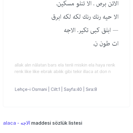
الاتن برص . الا تنلو مسكین.
الا حیه رنك رنك لكه لكه ابرق
— ابلق كبی تكیر. الاجه
ات طون ن.
allak alın nâlatan bars ela tenli miskin ela haya renk
renk like like ebrak abılık gibi tekir illaca at don n
Lehçe-i Osmani | Cilt:1 | Sayfa:40 | Sıra:8
alaca - الاجه
maddesi sözlük listesi