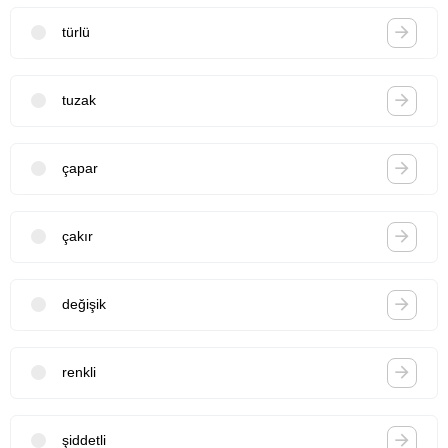
türlü
tuzak
çapar
çakır
değişik
renkli
şiddetli