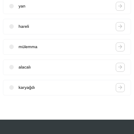
yan
hareli
mülemma
alacalı
karyağdı