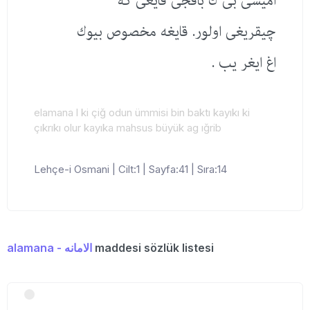
أمیسی بی ك باقجی قایغی كه
چیقریغی اولور. قایغه مخصوص بیوك
اغ ایغر یب .
elamana l ki çiğ odun ümmisi bin baktı kayıkı ki
çıkrıkı olur kayıka mahsus büyük ag ığrib
Lehçe-i Osmani | Cilt:1 | Sayfa:41 | Sıra:14
alamana - الامانه
maddesi sözlük listesi