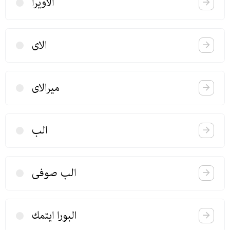
الاویرا
الای
میرالای
الب
الب صوفی
البورا ایتمك