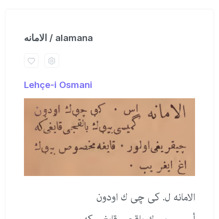
الامانه / alamana
Lehçe-i Osmani
الامانه ل. كی چی ك اودون