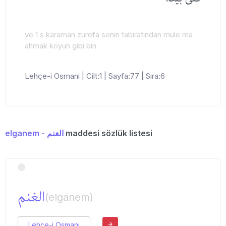
ve 1 s karaman zurefa senin tabiratından müle ma
ahmak koyun gibi bin
Lehçe-i Osmani | Cilt:1 | Sayfa:77 | Sıra:6
elganem - الغنم
maddesi sözlük listesi
الغنم
(elganem)
Lehçe-i Osmani