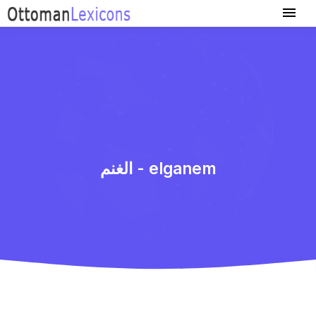
الغنم - elganem