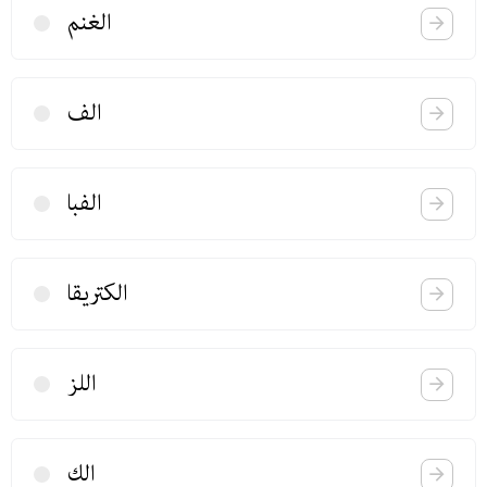
الغنم
الف
الفبا
الكتریقا
اللز
الك