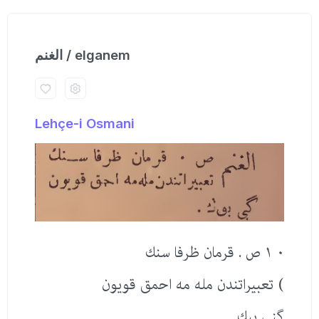
الغنم / elganem
Lehçe-i Osmani
٠ ١ ص . قرمان ظرفا سنك
) تعبیراتندن مله مه احمق قویون
گنی بیك.