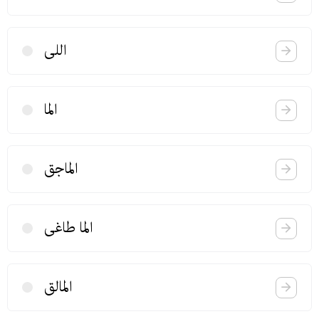
اللی
الما
الماجق
الما طاغی
المالق