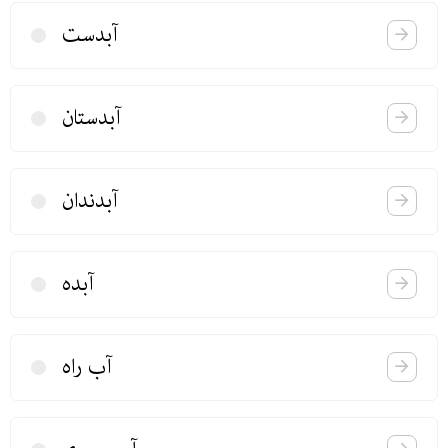
آبدست
آبدستان
آبدندان
آبده
آب راه