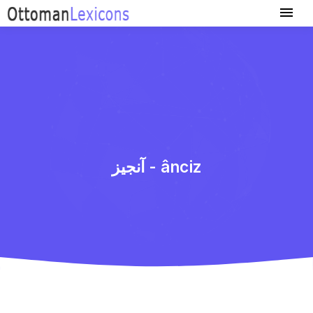
آنجیز - ânciz