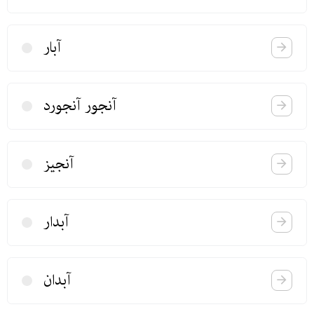
آبار
آنجور آنجورد
آنجیز
آبدار
آبدان