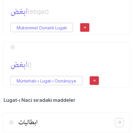
ابغض
(ebgaz)
Mükemmel Osmanlı Lugatı
ابغض
()
Müntehab-ı Lugat-ı Osmâniyye
Lugat-ı Naci sıradaki maddeler
ابطالیات