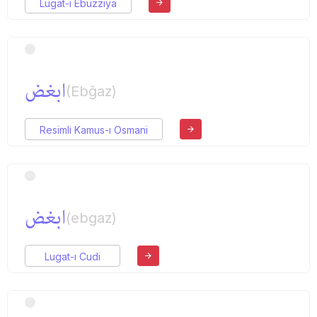
Lugat-ı Ebuzziya
ابغض
(Ebğaz)
Resimli Kamus-ı Osmani
ابغض
(ebgaz)
Lugat-ı Cudi