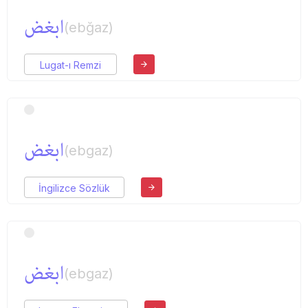
ابغض
(ebğaz)
Lugat-ı Remzi
ابغض
(ebgaz)
İngilizce Sözlük
ابغض
(ebgaz)