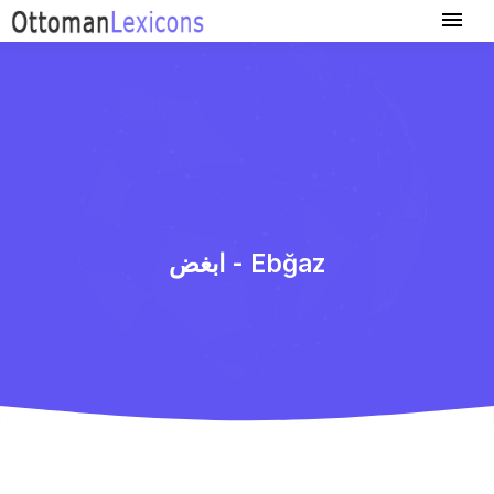
ابغض - Ebğaz