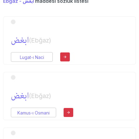
Ebğaz - ابغض
maddesi sözlük listesi
ابغض
(Ebğaz)
Lugat-ı Naci
ابغض
(Ebğaz)
Kamus-ı Osmani