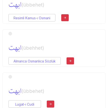
ابهت
(übbehet)
Resimli Kamus-ı Osmani
ابهت
(übehhet)
Almanca Osmanlıca Sözlük
ابهت
(übbehet)
Lugat-ı Cudi