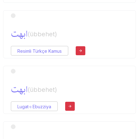
ابهت
(übbehet)
Resimli Türkçe Kamus
ابهت
(übbehet)
Lugat-ı Ebuzziya