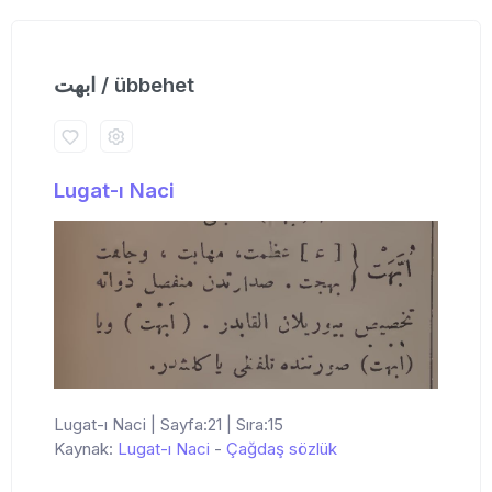
ابهت / übbehet
Lugat-ı Naci
Lugat-ı Naci | Sayfa:21 | Sıra:15
Kaynak:
Lugat-ı Naci
-
Çağdaş sözlük