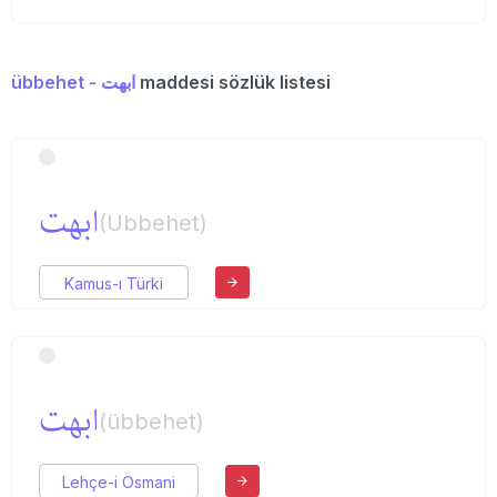
übbehet - ابهت
maddesi sözlük listesi
ابهت
(Ubbehet)
Kamus-ı Türki
ابهت
(übbehet)
Lehçe-i Osmani