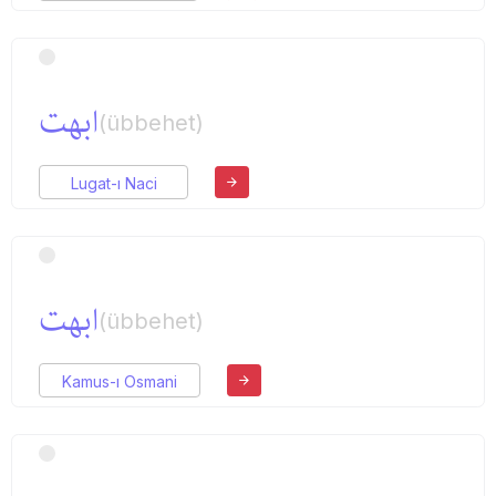
ابهت
(übbehet)
Lugat-ı Naci
ابهت
(übbehet)
Kamus-ı Osmani