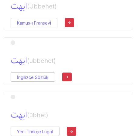
ابهت
(Ubbehet)
Kamus-ı Fransevi
ابهت
(ubbehet)
İngilizce Sözlük
ابهت
(übhet)
Yeni Türkçe Lugat