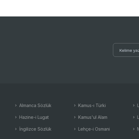
Almanca Sözlük
Kamus-ı Türki
L
Hazine-i Lugat
Kamus'ul Alam
L
İngilizce Sözlük
Lehçe-i Osmani
M