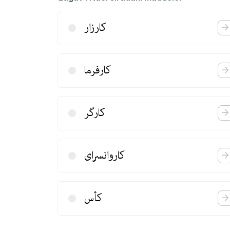
كارزار
كارفرما
كارگر
كاروانسرای
كأس