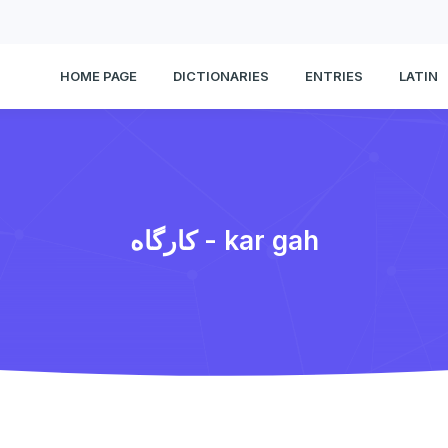
HOME PAGE
DICTIONARIES
ENTRIES
LATIN
كارگاه - kar gah