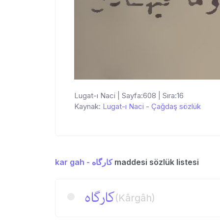
Lugat-ı Naci | Sayfa:608 | Sıra:16
Kaynak:
Lugat-ı Naci
-
Çağdaş sözlük
kar gah - كارگاه
maddesi sözlük listesi
كارگاه
(Kârgâh)