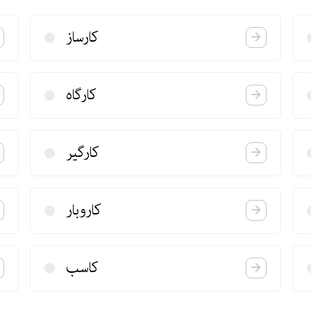
كارساز
كارگاه
كارگیر
كاروبار
كاسب