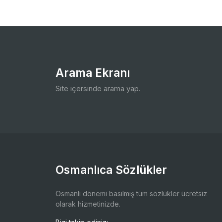
Arama Ekranı
Site içersinde arama yap.
Osmanlıca Sözlükler
Osmanlı dönemi basılmış tüm sözlükler ücretsiz
olarak hizmetinizde.