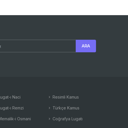
ugat-ı Naci
Resimli Kamus
ugat-ı Remzi
Türkçe Kamus
emalik-i Osmani
Coğrafya Lugatı