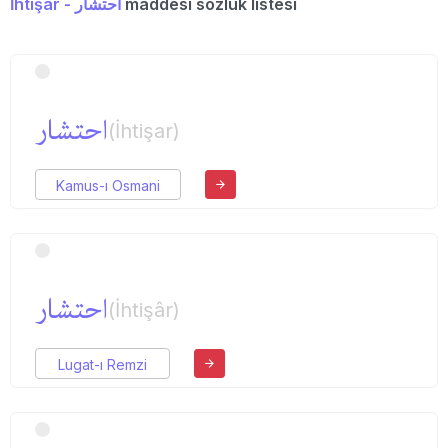
İhtişâr - احتشار
maddesi sözlük listesi
احتشار
(İhtişar)
Kamus-ı Osmani
احتشار
(İhtişâr)
Lugat-ı Remzi