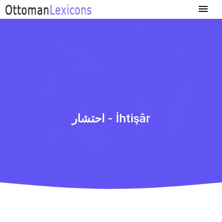
احتشار - İhtişâr