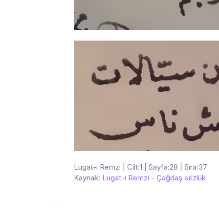
Lugat-ı Remzi | Cilt:1 | Sayfa:28 | Sıra:37
Kaynak:
Lugat-ı Remzi
-
Çağdaş sözlük