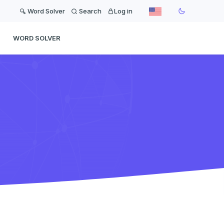
Word Solver
Search
Log in
WORD SOLVER