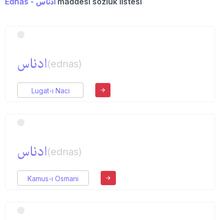
Ednâs - ادناس
maddesi sözlük listesi
ادناس
(ednas)
Lugat-ı Naci
ادناس
(ednas)
Kamus-ı Osmani