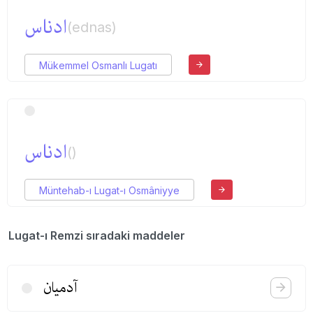
ادناس
(ednas)
Mükemmel Osmanlı Lugatı
ادناس
()
Müntehab-ı Lugat-ı Osmâniyye
Lugat-ı Remzi sıradaki maddeler
آدمیان