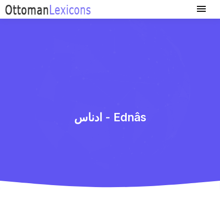
ادناس - Ednâs