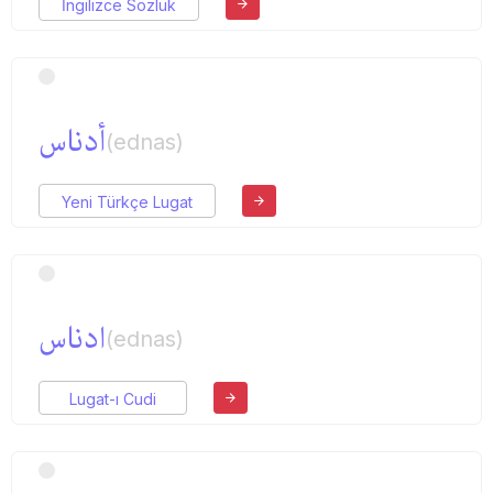
İngilizce Sözlük
أدناس
(ednas)
Yeni Türkçe Lugat
ادناس
(ednas)
Lugat-ı Cudi