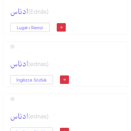
ادناس
(Ednâs)
Lugat-ı Remzi
ادناس
(ednas)
İngilizce Sözlük
ادناس
(ednas)