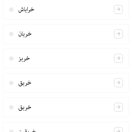
خراباش
خربان
خربز
خربق
خربق
خربقین