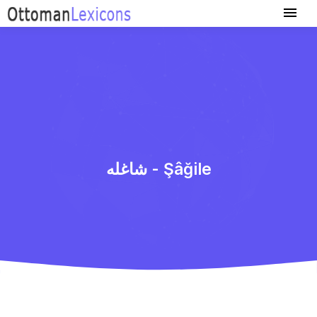
شاغله - Şâğile