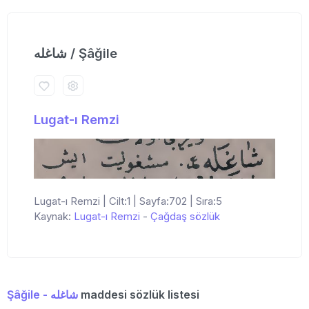
شاغله / Şâğile
Lugat-ı Remzi
Lugat-ı Remzi | Cilt:1 | Sayfa:702 | Sıra:5
Kaynak:
Lugat-ı Remzi
-
Çağdaş sözlük
Şâğile - شاغله
maddesi sözlük listesi