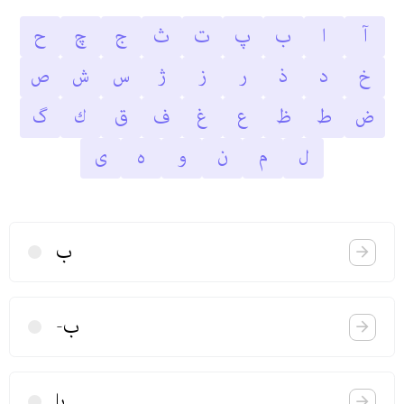
آ
ا
ب
پ
ت
ث
ج
چ
ح
خ
د
ذ
ر
ز
ژ
س
ش
ص
ض
ط
ظ
ع
غ
ف
ق
ك
گ
ل
م
ن
و
ه
ى
ب
ب-
با