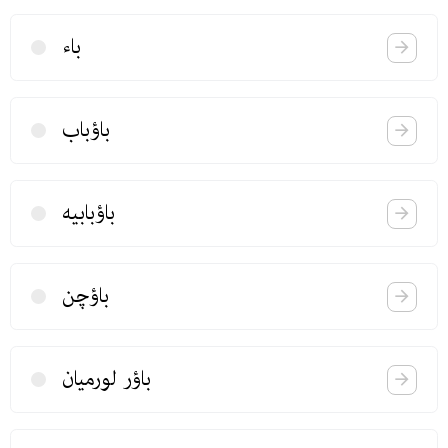
باء
باؤباب
باؤبابیه
باؤچن
باؤر لورمیان