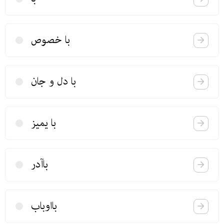
با خصوص
با دل و جان
با یمیز
باآدر
بااوباب