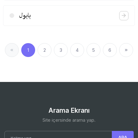
بابول
1
2
3
4
5
6
Arama Ekranı
Site içersinde arama yap.