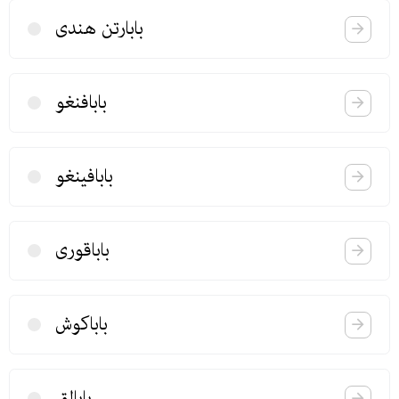
بابارتن هندی
بابافنغو
بابافینغو
باباقوری
باباكوش
بابالق