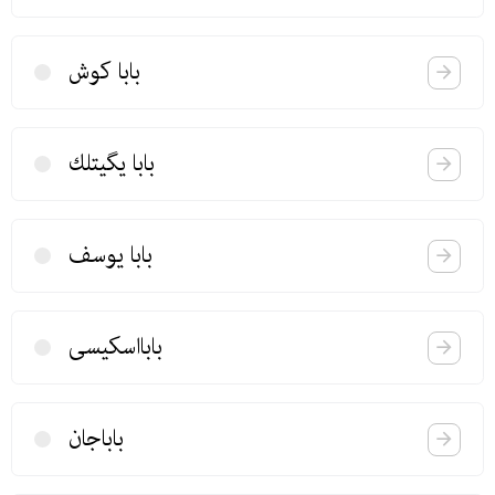
بابا كوش
بابا یگیتلك
بابا یوسف
بابااسكیسی
باباجان