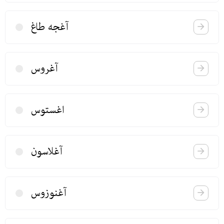
آغجه طاغ
آغروس
اغستوس
آغلاسون
آغنوزوس