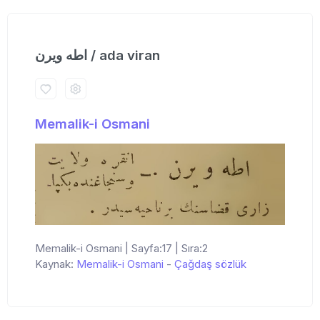
اطه ویرن / ada viran
Memalik-i Osmani
Memalik-i Osmani | Sayfa:17 | Sıra:2
Kaynak:
Memalik-i Osmani
-
Çağdaş sözlük