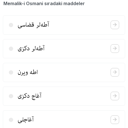
Memalik-i Osmani sıradaki maddeler
آطه‌لر قضاسی
آطه‌لر دكزی
اطه ویرن
آغاج دكزی
آغاجلی