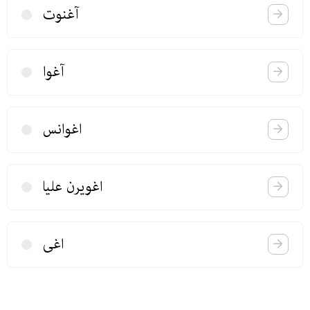
آغنوت
آغوا
اغوانس
اغویرن علیا
اغی