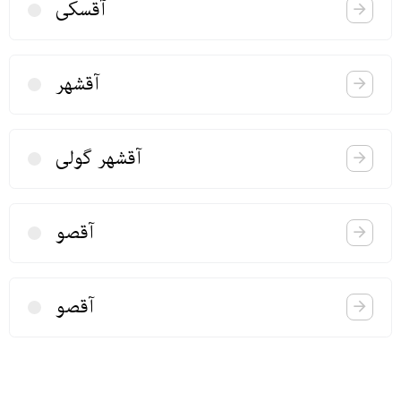
آقسكی
آقشهر
آقشهر گولی
آقصو
آقصو