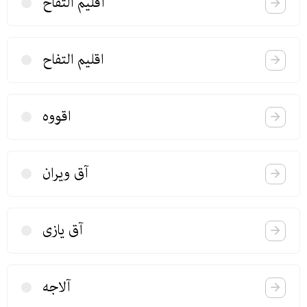
آقلیم التفاح
اقلیم التفاح
اقووه
آق ویران
آق یازی
آلاجه