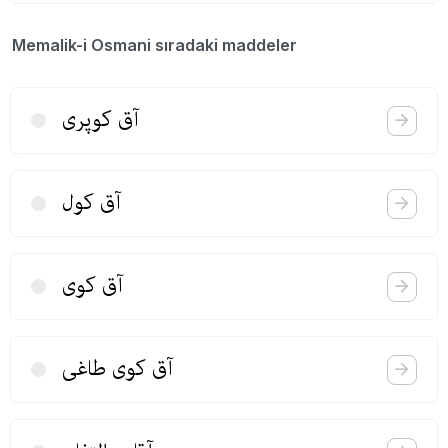
Memalik-i Osmani sıradaki maddeler
آق كوپری
آق‌ كول
آق كوی
آق كوی طاغی