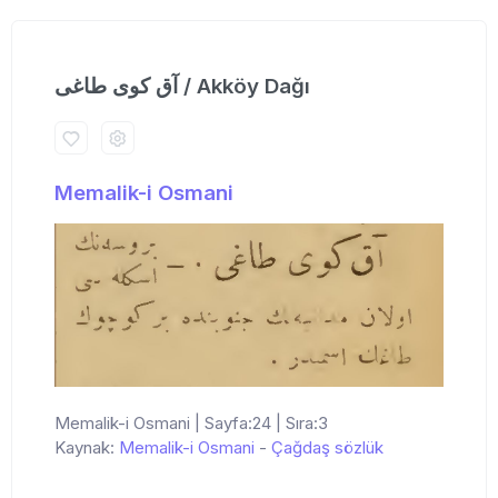
آق كوی طاغی / Akköy Dağı
Memalik-i Osmani
Memalik-i Osmani | Sayfa:24 | Sıra:3
Kaynak:
Memalik-i Osmani
-
Çağdaş sözlük