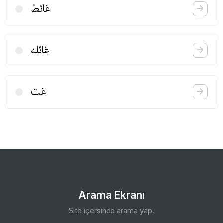
غائط
غائله
غت
Arama Ekranı
Site içersinde arama yap.