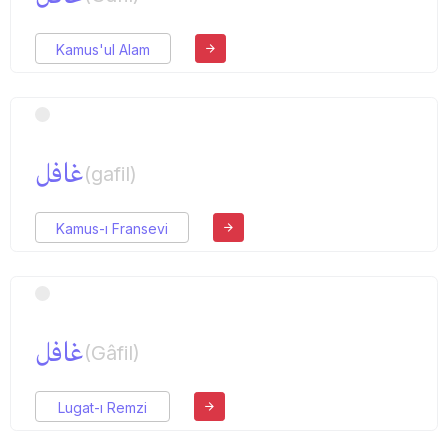
Kamus'ul Alam
غافل
(gafil)
Kamus-ı Fransevi
غافل
(Gâfil)
Lugat-ı Remzi