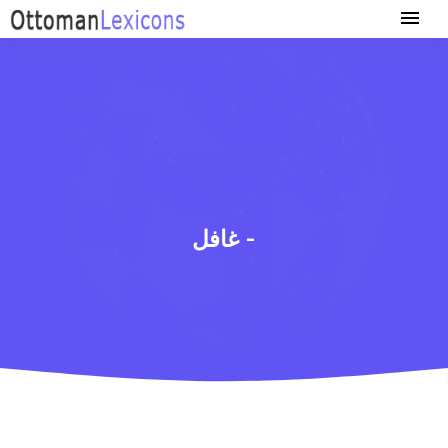
غافل -