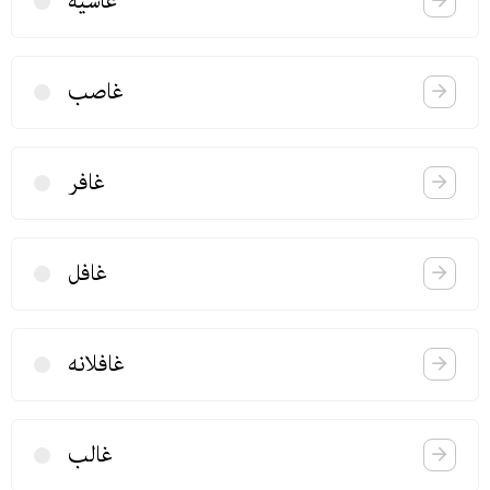
غاشیه
غاصب
غافر
غافل
غافلانه
غالب