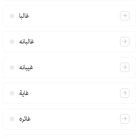
غالبا
غالبانه
غیبانه
غایة
غائره