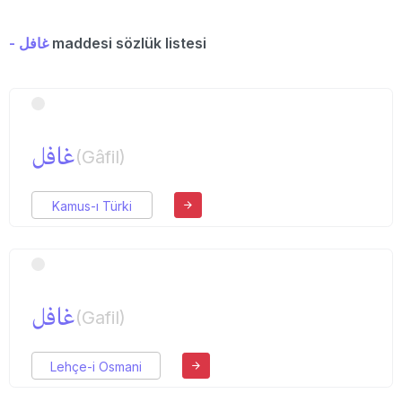
- غافل
maddesi sözlük listesi
غافل
(Gâfil)
Kamus-ı Türki
غافل
(Gafil)
Lehçe-i Osmani