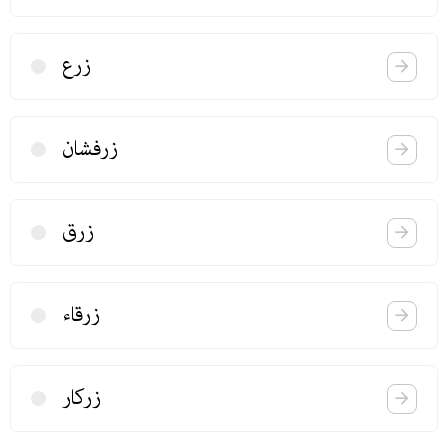
زرع
زرفشان
زرق
زرقاء
زركار