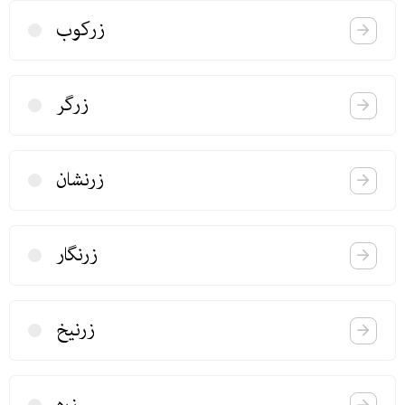
زركوب
زرگر
زرنشان
زرنگار
زرنیخ