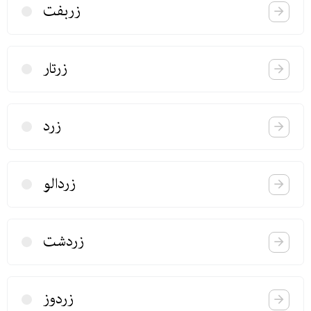
زربفت
زرتار
زرد
زردالو
زردشت
زردوز