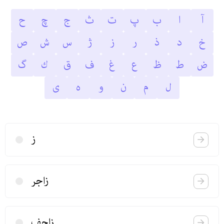
آ
ا
ب
پ
ت
ث
ج
چ
ح
خ
د
ذ
ر
ز
ژ
س
ش
ص
ض
ط
ظ
ع
غ
ف
ق
ك
گ
ل
م
ن
و
ه
ى
ز
زاجر
زاحف