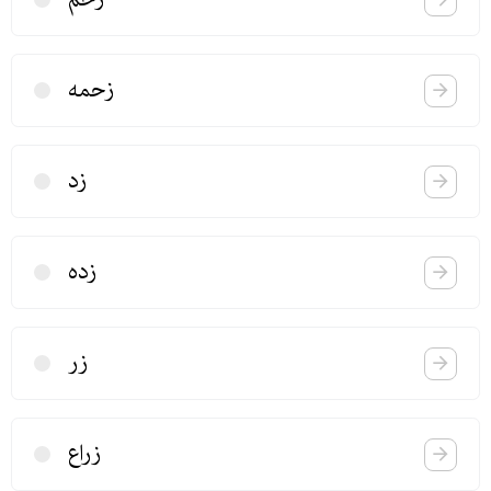
زحمه
زد
زده
زر
زراع