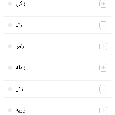
زاكی
زال
زامر
زامله
زانو
زاویه