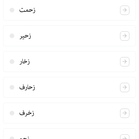
زحمت
زحیر
زخار
زحارف
زخرف
زحم