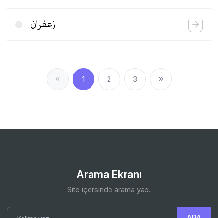
زعفران
1
2
3
Arama Ekranı
Site içersinde arama yap.