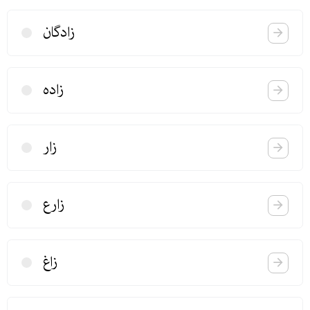
زادگان
زاده
زار
زارع
زاغ