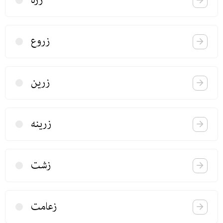
زره
زروع
زرین
زرینه
زشت
زعامت