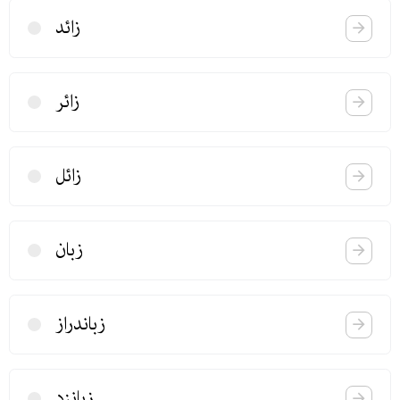
زائد
زائر
زائل
زبان
زباندراز
زبانزد