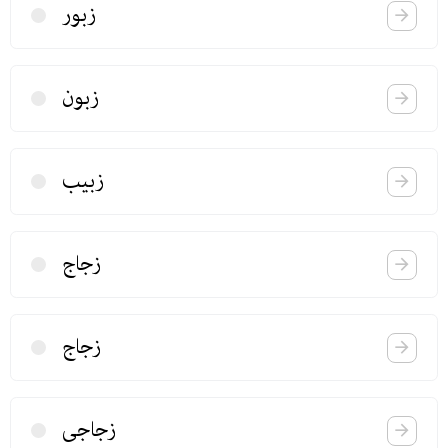
زبور
زبون
زبیب
زجاج
زجاج
زجاجی