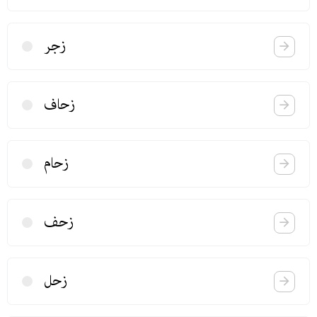
زجر
زحاف
زحام
زحف
زحل