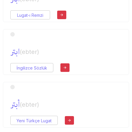
Lugat-ı Remzi
ابتر
(ebter)
İngilizce Sözlük
أبتر
(ebter)
Yeni Türkçe Lugat