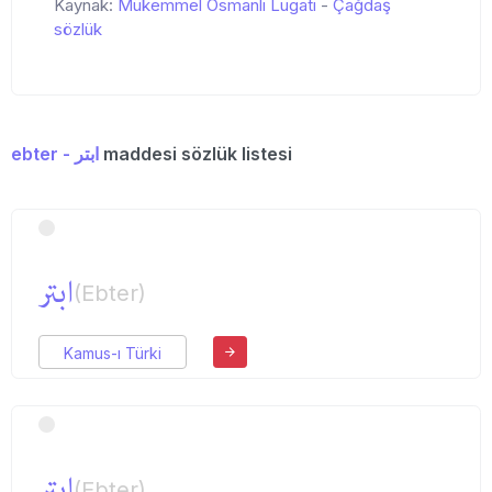
Kaynak:
Mükemmel Osmanlı Lugatı
-
Çağdaş
sözlük
ebter - ابتر
maddesi sözlük listesi
ابتر
(Ebter)
Kamus-ı Türki
ابتر
(Ebter)