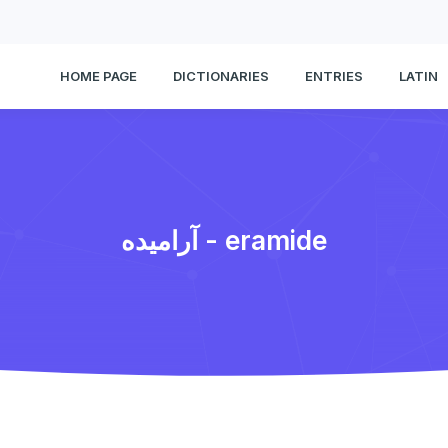
HOME PAGE
DICTIONARIES
ENTRIES
LATIN
آرامیده - eramide