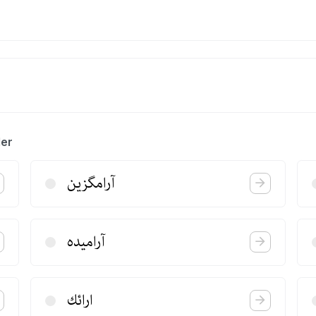
ler
آرامگزین
آرامیده
ارائك