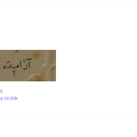
:5
ş sözlük