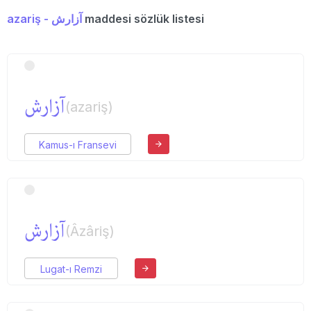
azariş - آزارش
maddesi sözlük listesi
آزارش
(azariş)
Kamus-ı Fransevi
آزارش
(Âzâriş)
Lugat-ı Remzi