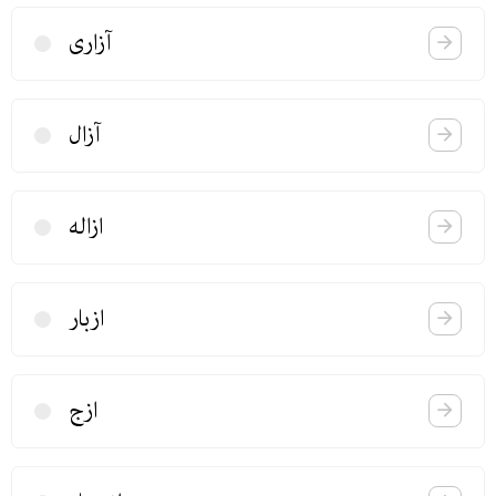
آزاری
آزال
ازاله
ازبار
ازج