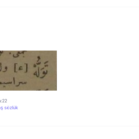
a:22
ş sözlük