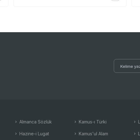
Almanca Sözlük
Kamus-ı Türki
L
Hazine-i Lugat
Kamus'ul Alam
L