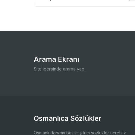
Arama Ekranı
Site içersinde arama yap.
Osmanlıca Sözlükler
Osmanlı dönemi basılmış tüm sözlükler ücretsiz