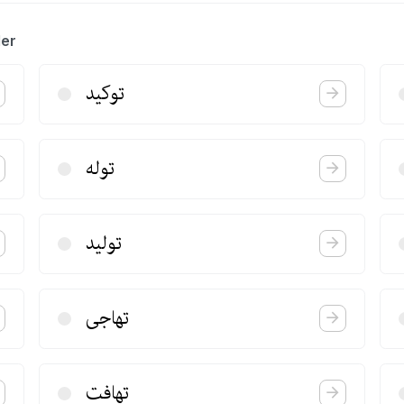
ler
توكید
توله
تولید
تهاجی
تهافت