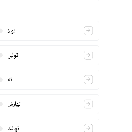
تولا
تولی
ته
تهارش
تهالك