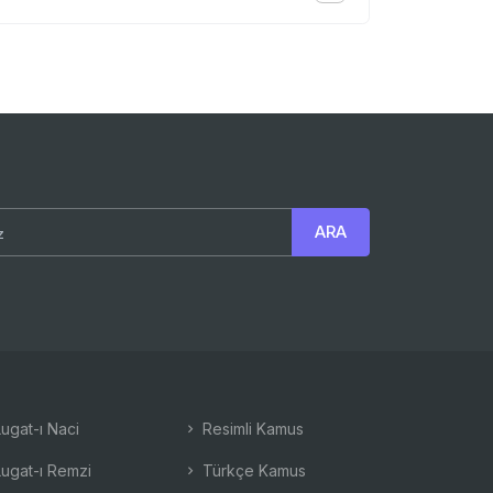
ugat-ı Naci
Resimli Kamus
ugat-ı Remzi
Türkçe Kamus