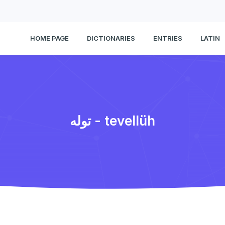
HOME PAGE
DICTIONARIES
ENTRIES
LATIN
توله - tevellüh