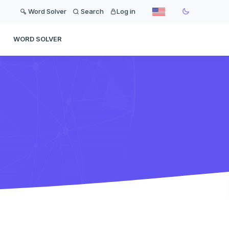
Word Solver
Search
Log in
WORD SOLVER