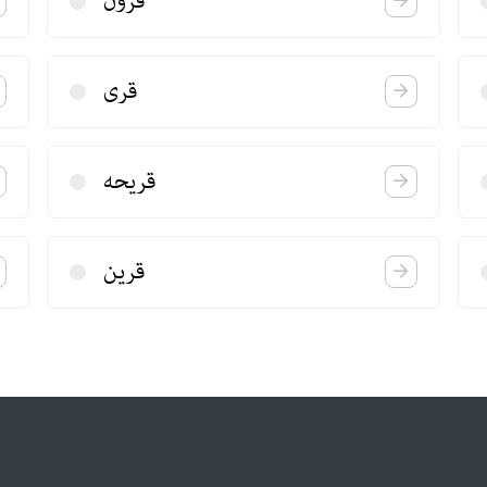
قرون
قری
قریحه
قرین