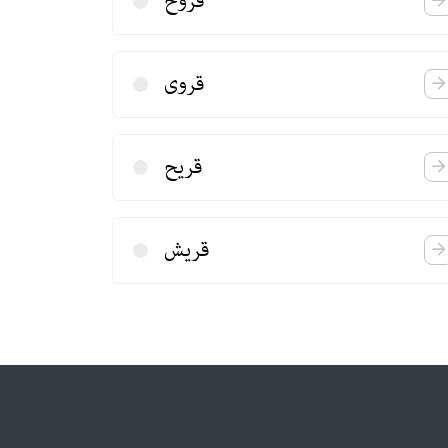
قروح
قروی
قریح
قریش