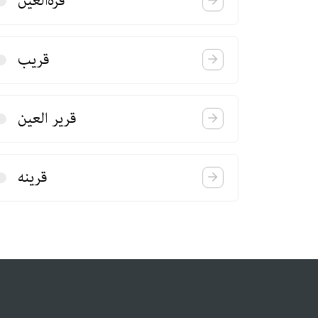
قرة‌العین
قریب
قریر العین
قرینه