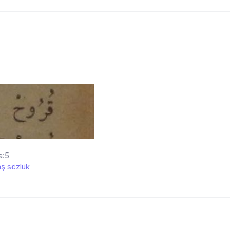
a:5
ş sözlük