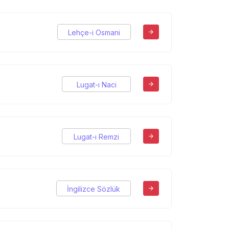
Lehçe-i Osmani
Lugat-ı Naci
Lugat-ı Remzi
İngilizce Sözlük