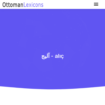
آلیج - alıç