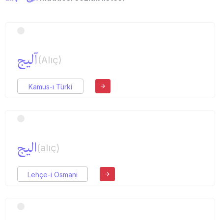
آلیج
(Alıç)
Kamus-ı Türki
الیج
(alıç)
Lehçe-i Osmani