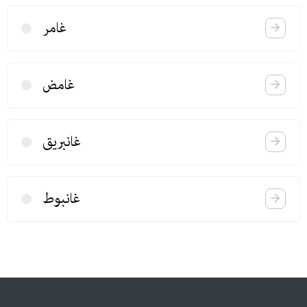
غامر
غامض
غانبریق
غانبوط