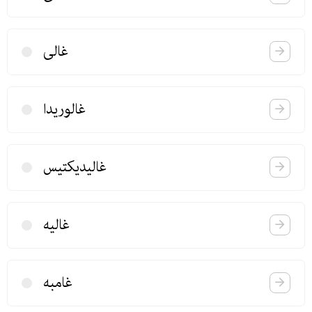
غالی
غالوریدا
غالیدیكتیس
غالیه
غامبه