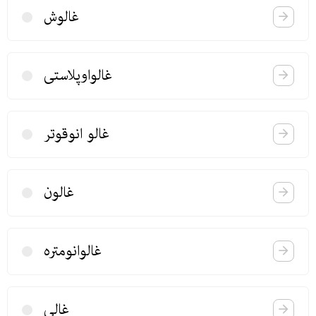
غالوش
غالواوپلاستی
غالو انوقوتر
غالون
غالوانومتره
غالی