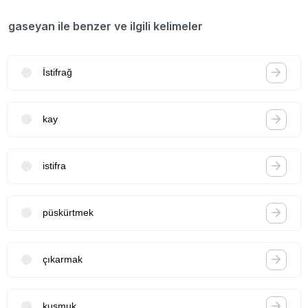
gaseyan ile benzer ve ilgili kelimeler
İstifrağ
kay
istifra
püskürtmek
çıkarmak
kusmuk