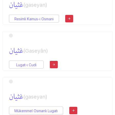
غثیان
(gaseyan)
Resimli Kamus-ı Osmani
غثیان
(Gaseyân)
Lugat-ı Cudi
غثیان
(gaseyan)
Mükemmel Osmanlı Lugatı