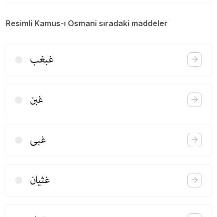
Resimli Kamus-ı Osmani sıradaki maddeler
غبغب
غبن
غبی
غثیان