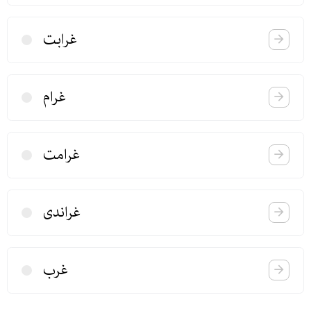
غرابت
غرام
غرامت
غراندی
غرب