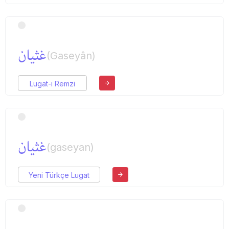
غثیان
(Gaseyân)
Lugat-ı Remzi
غثیان
(gaseyan)
Yeni Türkçe Lugat