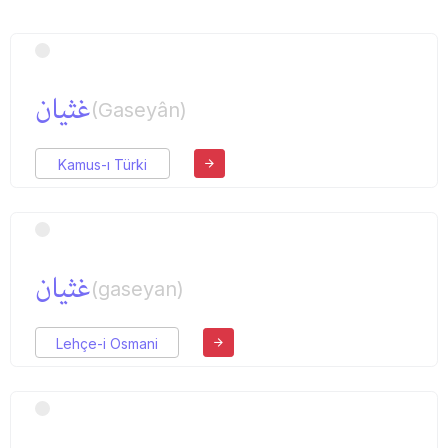
غثیان
(Gaseyân)
Kamus-ı Türki
غثیان
(gaseyan)
Lehçe-i Osmani