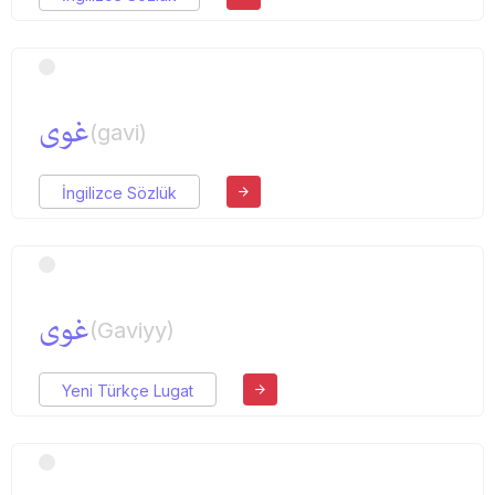
غوی
(gavi)
İngilizce Sözlük
غوی
(Gaviyy)
Yeni Türkçe Lugat