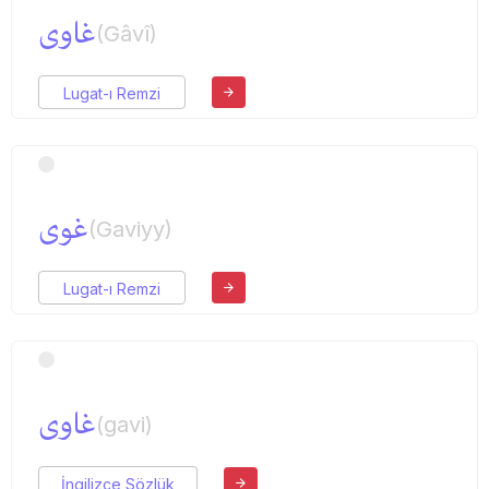
غاوی
(Gâvî)
Lugat-ı Remzi
غوی
(Gaviyy)
Lugat-ı Remzi
غاوی
(gavi)
İngilizce Sözlük