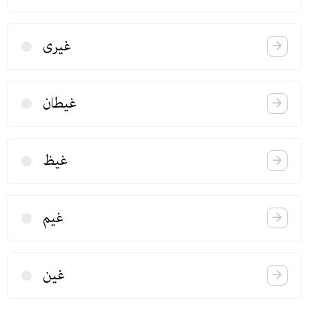
غیری
غیطان
غیظ
غیم
غین