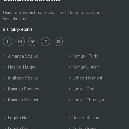
Osmanlı dönemi basılmış tüm sözlükler ücretsiz olarak
hizmetinizde.
Bizi takip ediniz:
Almanca Sözlük
Kamus-ı Türki
Hazine-i Lugat
Kamus'ul Alam
İngilizce Sözlük
Lehçe-i Osmani
Kamus-ı Fransevi
Lugat-ı Cudi
Kamus-ı Osmani
Lugat-ı Ebuzziya
Lugat-ı Naci
Resimli Kamus
Lugat-ı Remzi
Türkçe Kamus