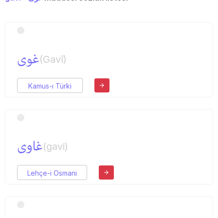
غوی
(Gavî)
Kamus-ı Türki
غاوی
(gavi)
Lehçe-i Osmani