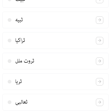
ثبیه
ثراكیا
ثروت ملل
ثریا
ثعالبی