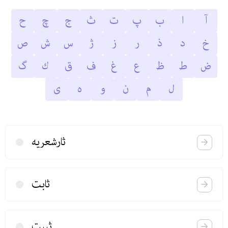
آ
ا
ب
پ
ت
ث
ج
چ
ح
خ
د
ذ
ر
ز
ژ
س
ش
ص
ض
ط
ظ
ع
غ
ف
ق
ك
گ
ل
م
ن
و
ه
ى
ثارشعریه
ثابت
ثبیت