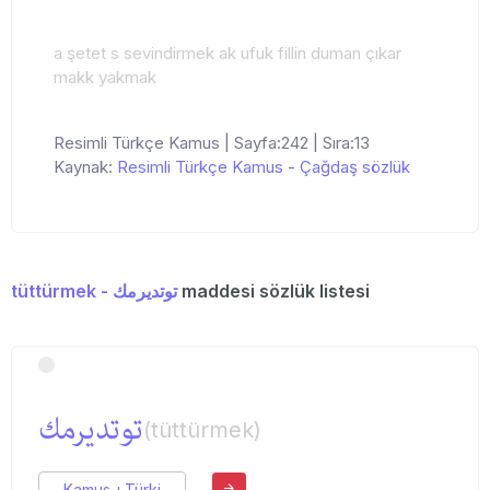
a şetet s sevindirmek ak ufuk fillin duman çıkar
makk yakmak
Resimli Türkçe Kamus | Sayfa:242 | Sıra:13
Kaynak:
Resimli Türkçe Kamus
-
Çağdaş sözlük
tüttürmek - توتدیرمك
maddesi sözlük listesi
توتدیرمك
(tüttürmek)
Kamus-ı Türki