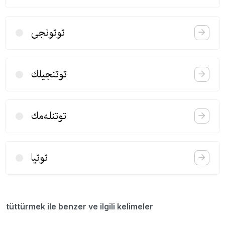
توتونجی
توتنجیلك
توتنله‌مك
توتیا
tüttürmek ile benzer ve ilgili kelimeler