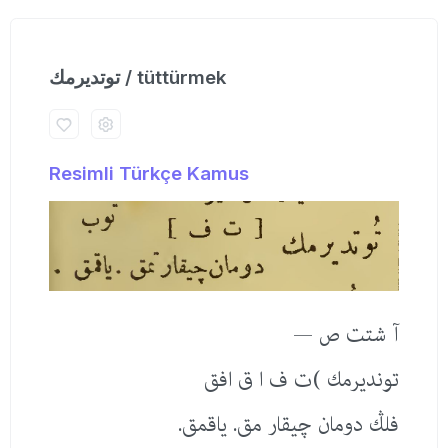
توتدیرمك / tüttürmek
Resimli Türkçe Kamus
آ شتت ص —
توندیرمك )ت ف ا ق افق
فلڭ دومان چیقار مق. یاقمق.