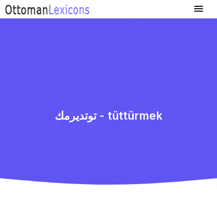
توتدیرمك - tüttürmek