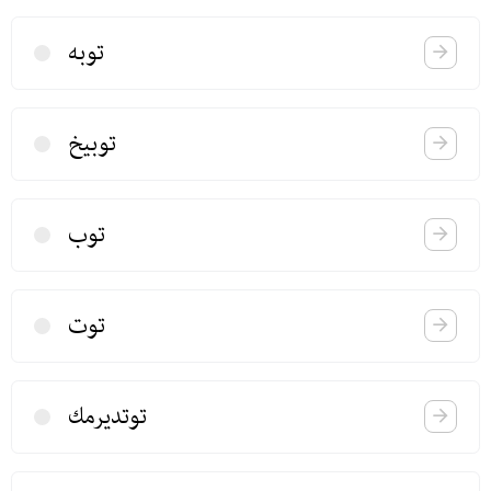
توبه
توبیخ
توب
توت
توتدیرمك