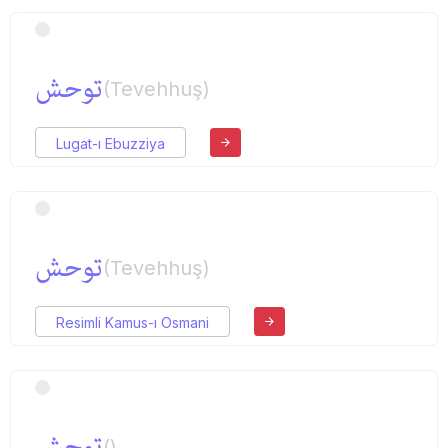
توحش
(Tevehhuş)
Lugat-ı Ebuzziya
توحش
(Tevehhuş)
Resimli Kamus-ı Osmani
توحش
()