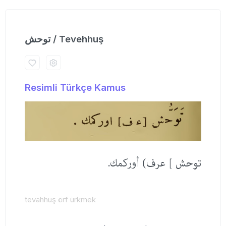
توحش / Tevehhuş
Resimli Türkçe Kamus
توحش ] عرف) أوركمك.
tevahhuş örf ürkmek