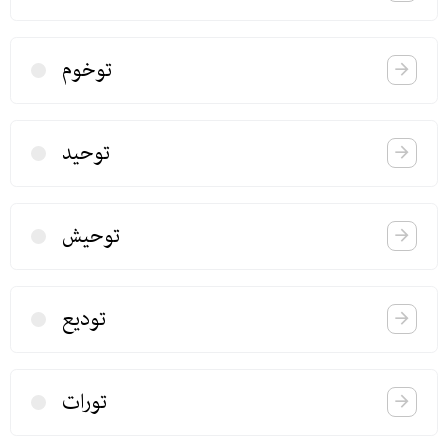
توخوم
توحید
توحیش
تودیع
تورات