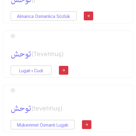
Almanca Osmanlıca Sözlük
توحش
(Tevehhuş)
Lugat-ı Cudi
توحش
(tevehhuş)
Mükemmel Osmanlı Lugatı