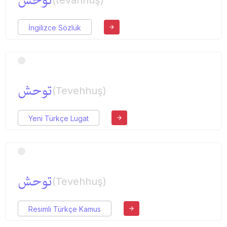
İngilizce Sözlük
توحش
(Tevehhuş)
Yeni Türkçe Lugat
توحش
(Tevehhuş)
Resimli Türkçe Kamus