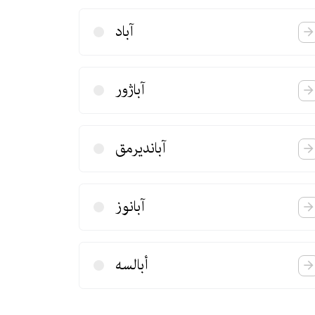
آباد
آباژور
آباندیرمق
آبانوز
أبالسه