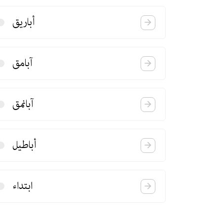
أباریق
آبامق
آبانمق
أباطیل
ابتداء