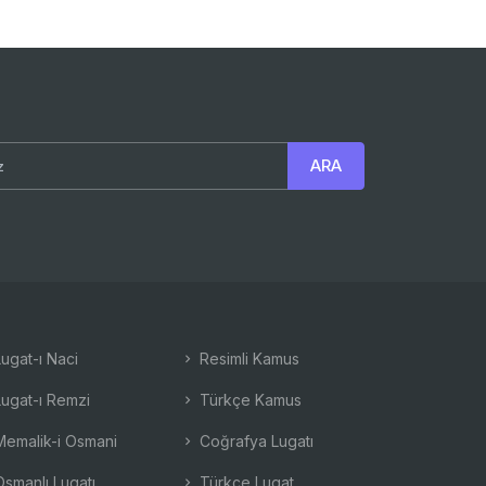
ugat-ı Naci
Resimli Kamus
ugat-ı Remzi
Türkçe Kamus
emalik-i Osmani
Coğrafya Lugatı
smanlı Lugatı
Türkçe Lugat