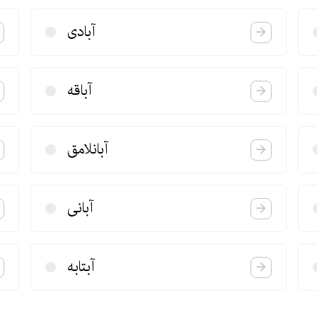
آبادی
آباقه
آبانلامق
آبانی
آبتابه