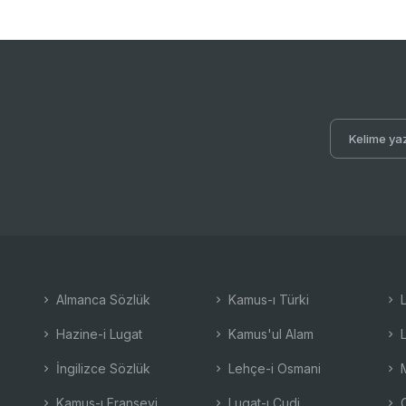
Almanca Sözlük
Kamus-ı Türki
L
Hazine-i Lugat
Kamus'ul Alam
L
İngilizce Sözlük
Lehçe-i Osmani
M
Kamus-ı Fransevi
Lugat-ı Cudi
O