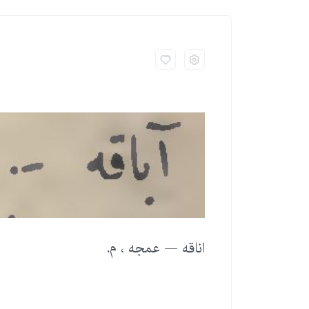
اناقه — عمجه ، م.