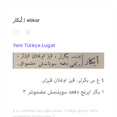
أبكار / ebkar
Yeni Türkçe Lugat
٤ ع س بكرلر، قیز اوغلان قیزلر.
١ بكار ایرنج دفعه سویلنمش مضمونلر ٣
4 a s bekirler kız oğlan kızlar 1 bekar iğrenç defa
söylenmiş mazmunlar 3