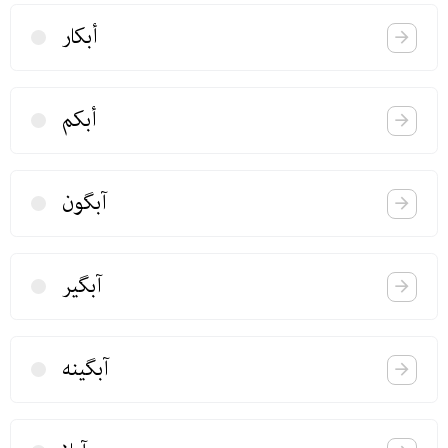
أبكار
أبكم
آبگون
آبگیر
آبگینه