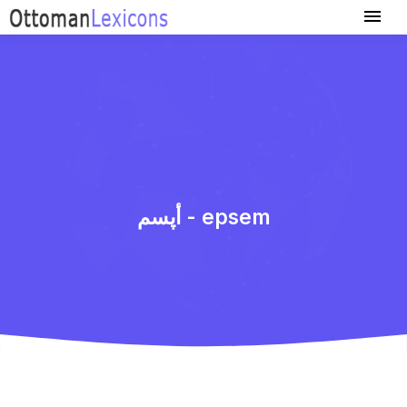
أپسم - epsem