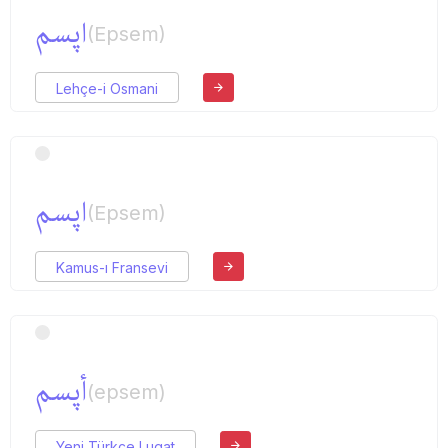
اپسم
(Epsem)
Lehçe-i Osmani
اپسم
(Epsem)
Kamus-ı Fransevi
أپسم
(epsem)
Yeni Türkçe Lugat