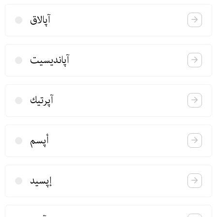
آپالاق
آپاندیسیت
آپرتیك
أپسم
إپسید