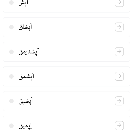
آپش
آپشاق
آپشدرمق
آپشمق
آپشیق
إپمیق