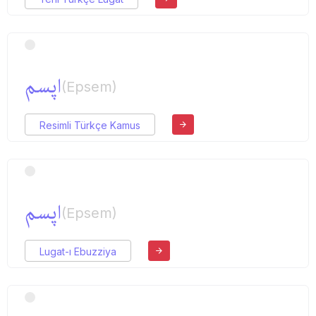
اپسم
(Epsem)
Resimli Türkçe Kamus
اپسم
(Epsem)
Lugat-ı Ebuzziya