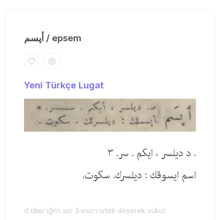
أپسم / epsem
Yeni Türkçe Lugat
. د دیلسر ، ایكم . سر. ٣
اسم ایسوقك : دیلسرك. سكوت.
d diler iğim sırr 3 esim istek deyerek sükut