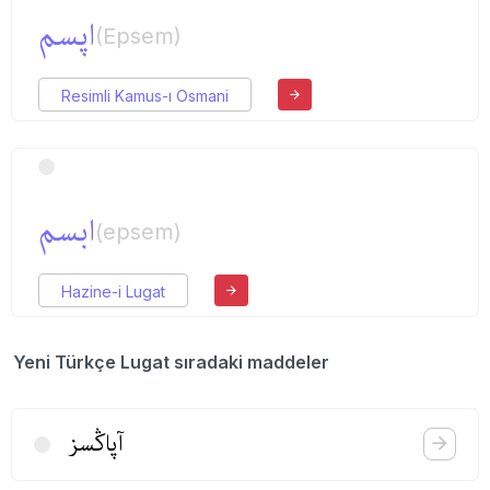
اپسم
(Epsem)
Resimli Kamus-ı Osmani
ابسم
(epsem)
Hazine-i Lugat
Yeni Türkçe Lugat sıradaki maddeler
آپاڭسز