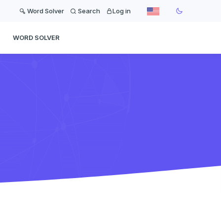
Word Solver
Search
Log in
WORD SOLVER