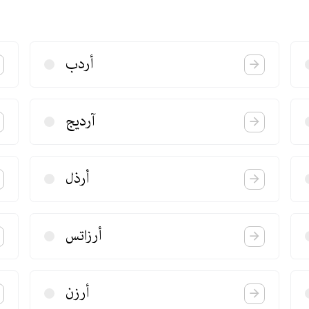
أردب
آردیج
أرذل
أرزاتس
أرزن