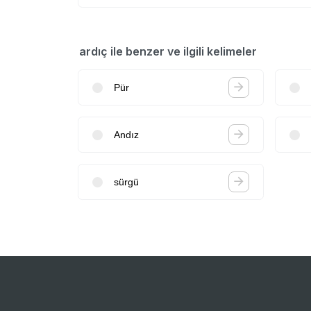
ardıç ile benzer ve ilgili kelimeler
Pür
Andız
sürgü