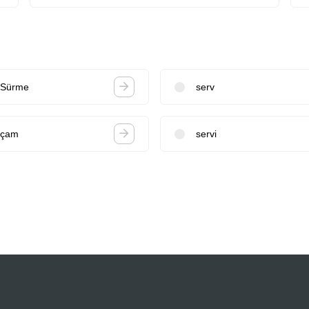
Sürme
serv
çam
servi