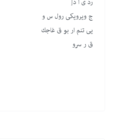
رد ی ا د[
ج ویرویكی رول س و
یی تنم ار بو ق غاجك
ق ر سرو