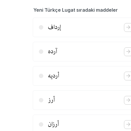
Yeni Türkçe Lugat sıradaki maddeler
إرداف
آرده
أردیه
أرز
أرزان