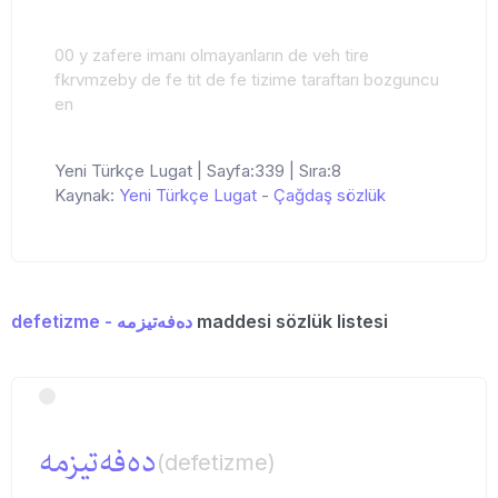
00 y zafere imanı olmayanların de veh tire
fkrvmzeby de fe tit de fe tizime taraftarı bozguncu
en
Yeni Türkçe Lugat | Sayfa:339 | Sıra:8
Kaynak:
Yeni Türkçe Lugat
-
Çağdaş sözlük
defetizme - ده‌فه‌تیزمه
maddesi sözlük listesi
ده‌فه‌تیزمه
(defetizme)