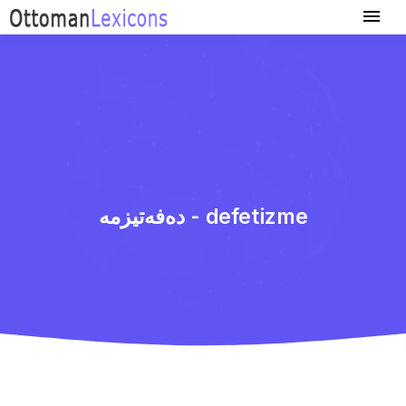
ده‌فه‌تیزمه - defetizme