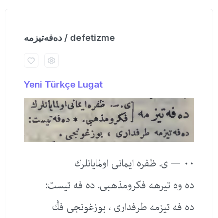
ده‌فه‌تیزمه / defetizme
Yeni Türkçe Lugat
٠٠ — ی. ظفره ایمانی اولمایانلرك
ده وه تیرهه فكرومذهبی. دە فه تیست:
ده فه تیزمه طرفداری ، بوزغونجی فڭ