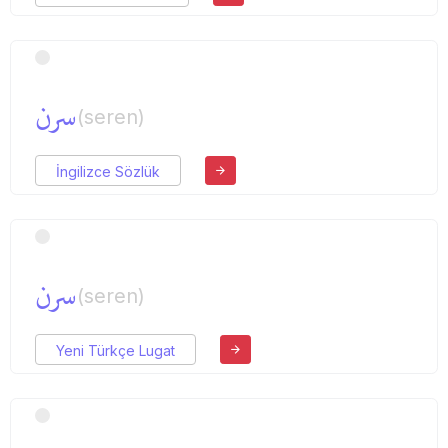
سرن
(seren)
İngilizce Sözlük
سرن
(seren)
Yeni Türkçe Lugat