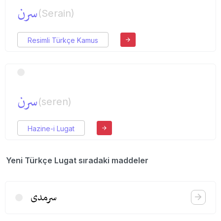
سرن
(Serain)
Resimli Türkçe Kamus
سرن
(seren)
Hazine-i Lugat
Yeni Türkçe Lugat sıradaki maddeler
سرمدی