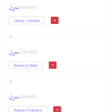
سرن
(seren)
Lehçe-i Osmani
سرن
(Serain)
Kamus'ul Alam
سرن
(seren)
Kamus-ı Fransevi