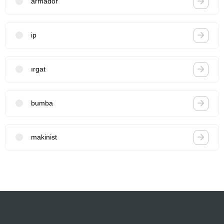
armador
ip
ırgat
bumba
makinist