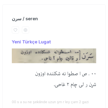
سرن / seren
Yeni Türkçe Lugat
٠٠ . ص ا صطوا نه شكلنده اوزون
شرن ر لی چام ٢ غاحی.
00 s a su ne şekilinde uzun şrn r ley çam 2 gazi