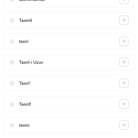
Tasmît
tasni
Tasnî-i Uzuv
Tasnî'
Tasnîf
tasniı