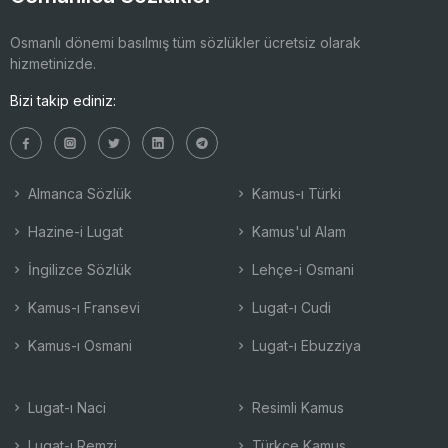
Osmanlı dönemi basılmış tüm sözlükler ücretsiz olarak
hizmetinizde.
Bizi takip ediniz:
Almanca Sözlük
Kamus-ı Türki
Hazine-i Lugat
Kamus'ul Alam
İngilizce Sözlük
Lehçe-i Osmani
Kamus-ı Fransevi
Lugat-ı Cudi
Kamus-ı Osmani
Lugat-ı Ebuzziya
Lugat-ı Naci
Resimli Kamus
Lugat-ı Remzi
Türkçe Kamus