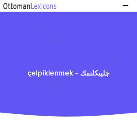
çelpiklenmek - چلپیكلنمك