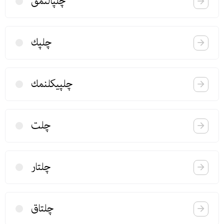
چلپالنمق
چلپك
چلپیكلنمك
چلت
چلتار
چلتاق