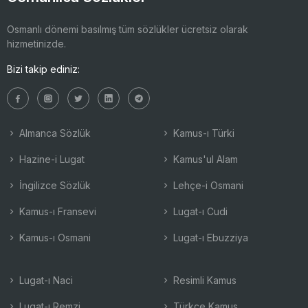
Osmanlı dönemi basılmış tüm sözlükler ücretsiz olarak
hizmetinizde.
Bizi takip ediniz:
Almanca Sözlük
Kamus-ı Türki
Hazine-i Lugat
Kamus'ul Alam
İngilizce Sözlük
Lehçe-i Osmani
Kamus-ı Fransevi
Lugat-ı Cudi
Kamus-ı Osmani
Lugat-ı Ebuzziya
Lugat-ı Naci
Resimli Kamus
Lugat-ı Remzi
Türkçe Kamus