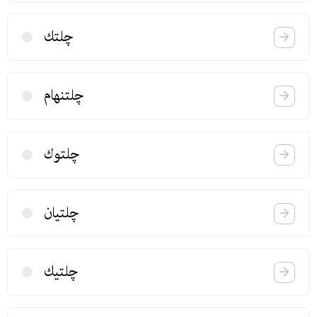
چلتك
چلتنهام
چلتوك
چلتیان
چلتیك