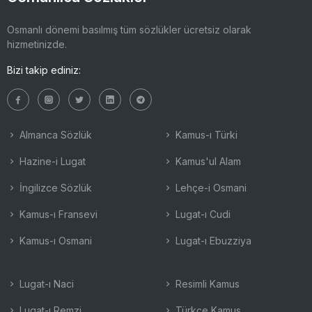
Osmanlı dönemi basılmış tüm sözlükler ücretsiz olarak
hizmetinizde.
Bizi takip ediniz:
Almanca Sözlük
Kamus-ı Türki
Hazine-i Lugat
Kamus'ul Alam
İngilizce Sözlük
Lehçe-i Osmani
Kamus-ı Fransevi
Lugat-ı Cudi
Kamus-ı Osmani
Lugat-ı Ebuzziya
Lugat-ı Naci
Resimli Kamus
Lugat-ı Remzi
Türkçe Kamus