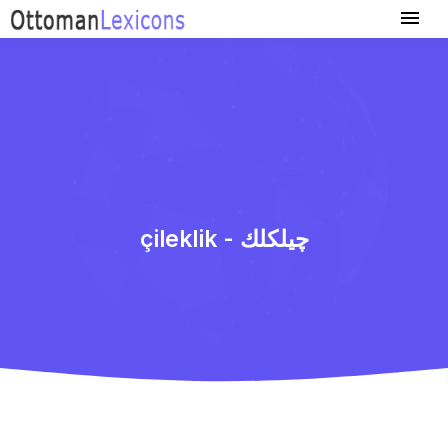
çileklik - چیلكلك