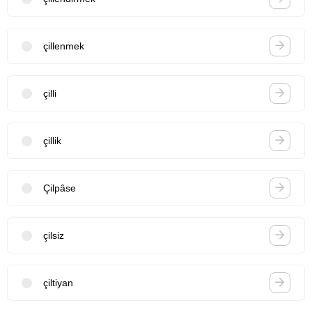
çillenmek
çilli
çillik
Çilpâse
çilsiz
çiltiyan