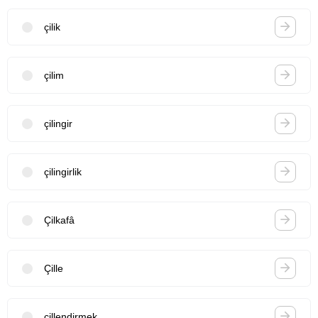
çilik
çilim
çilingir
çilingirlik
Çilkafâ
Çille
çillendirmek