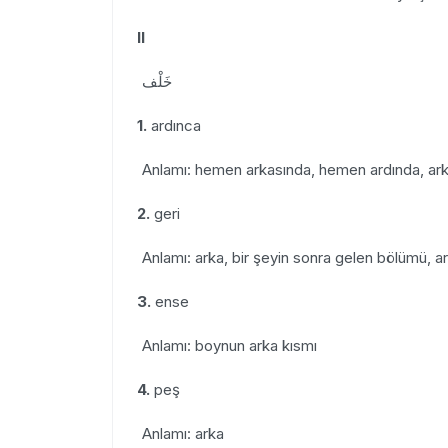
II
خَلْف
1.
ardınca
Anlamı: hemen arkasında, hemen ardında, arkas
2.
geri
Anlamı: arka, bir şeyin sonra gelen bölümü, ar
3.
ense
Anlamı: boynun arka kısmı
4.
peş
Anlamı: arka