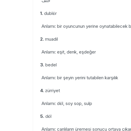
خَلَف
1.
dublör
Anlamı: bir oyuncunun yerine oynatabilecek
2.
muadil
Anlamı: eşit, denk, eşdeğer
3.
bedel
Anlamı: bir şeyin yerini tutabilen karşılık
4.
zürriyet
Anlamı: döl, soy sop, sulp
5.
döl
Anlamı: canlıların üremesi sonucu ortaya çıkan 