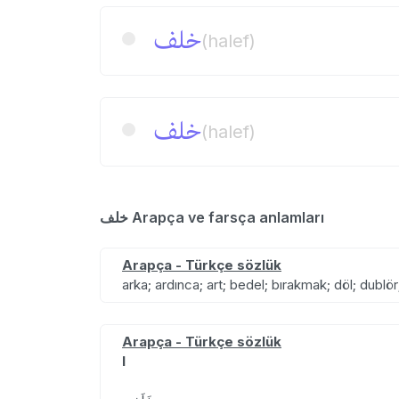
خلف
(halef)
خلف
(halef)
خلف Arapça ve farsça anlamları
Arapça - Türkçe sözlük
arka; ardınca; art; bedel; bırakmak; döl; dublö
Arapça - Türkçe sözlük
I