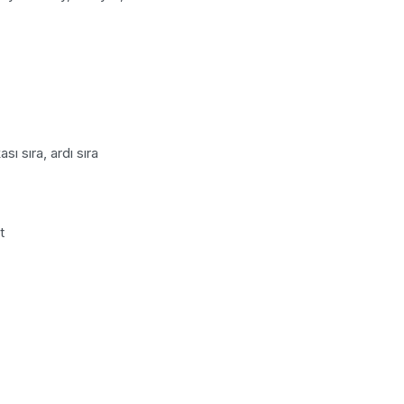
ı sıra, ardı sıra
t