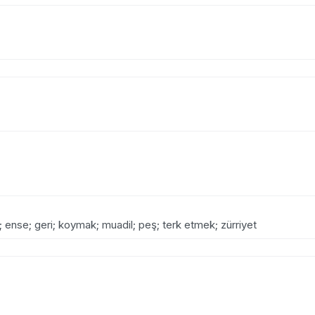
r; ense; geri; koymak; muadil; peş; terk etmek; zürriyet