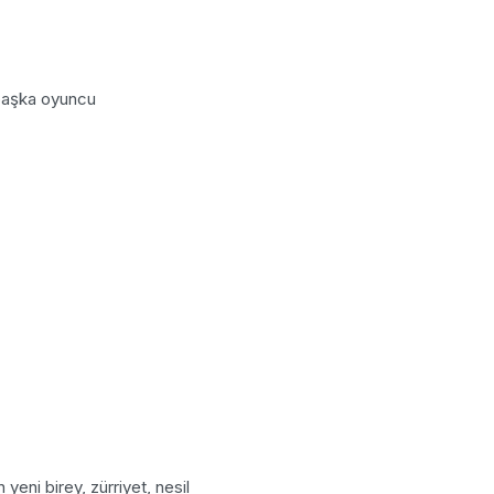
 başka oyuncu
yeni birey, zürriyet, nesil