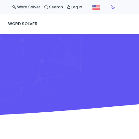
Word Solver
Search
Log in
WORD SOLVER