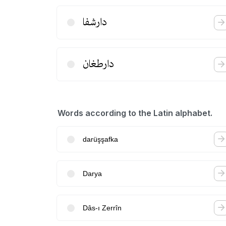
دارشفا
دارطغان
Words according to the Latin alphabet.
darüşşafka
Darya
Dâs-ı Zerrîn