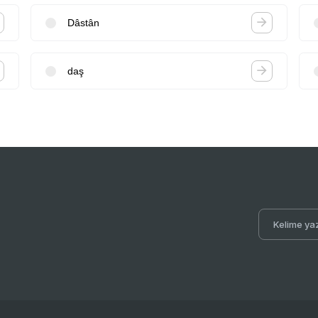
Dâstân
daş