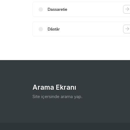
Dassaretie
Dâstâr
Arama Ekranı
Site içersinde arama yap.