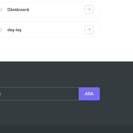
Dâstânserâ
daş-taş