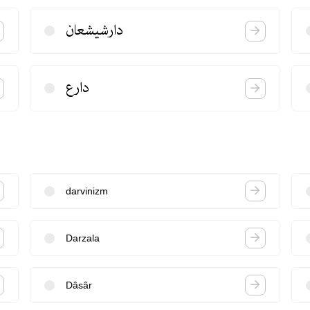
دارشیشعان
دارع
darvinizm
Darzala
Dâsâr