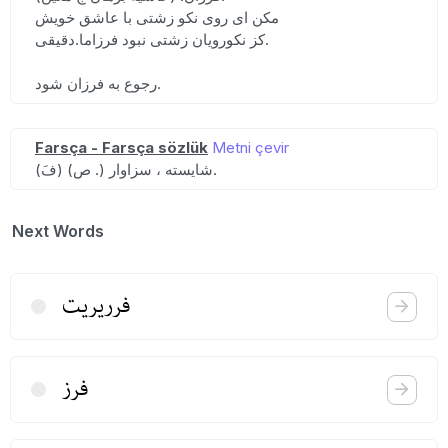
مکن ای روی نکو زشتی با عاشق خویش
کز نکورویان زشتی نبود فرزاما.دقیقی.
رجوع به فرزان شود.
Farsça - Farsça sözlük
Metni çevir
(فَ) (ص .) شایسته ، سزاوار.
Next Words
فرریریت
فرز