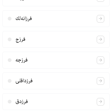
فرزانه‌لك
فرزج
فرزجه
فرزداقلی
فرزدق