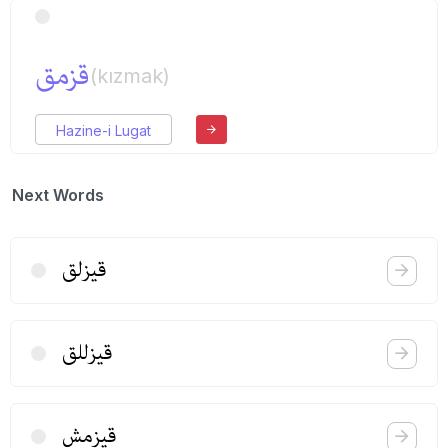
قزمق
(kızmak)
Hazine-i Lugat
Next Words
قیزلق
قیزللق
قیزمش