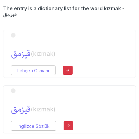
The entry is a dictionary list for the word kızmak -
قیزمق
قیزمق
(kızmak)
Lehçe-i Osmani
قیزمق
(kızmak)
İngilizce Sözlük