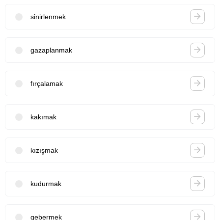
sinirlenmek
gazaplanmak
fırçalamak
kakımak
kızışmak
kudurmak
gebermek