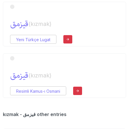
قیزمق
(kızmak)
Yeni Türkçe Lugat
قیزمق
(kızmak)
Resimli Kamus-ı Osmani
kızmak - قیزمق other entries