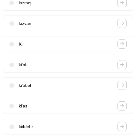
kızmış
kızvan
Ki
ki'ab
ki'abet
ki'as
ki4debr