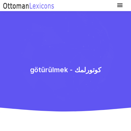
götürülmek - كوتورلمك