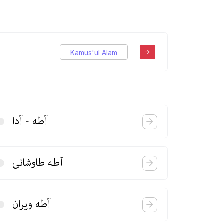
Kamus'ul Alam
آطه‌ - آدا
آطه طاوشانی
آطه ویران