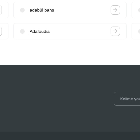
adabül bahs
Adafoudia