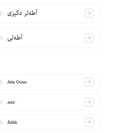
آطه‌لر دكیزی
آطه‌لی
Ada Ovası
ada'
Âdâb