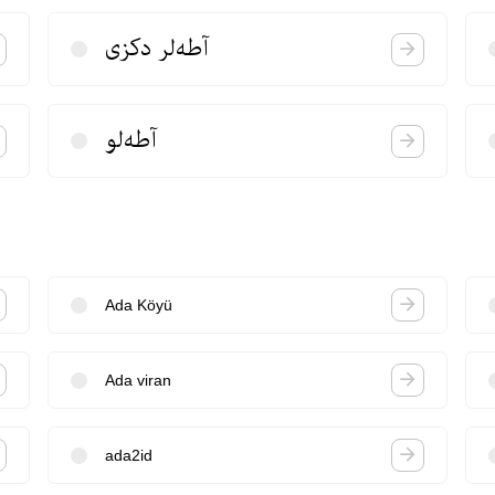
آطه‌لر دكزی
آطه‌لو
Ada Köyü
Ada viran
ada2id