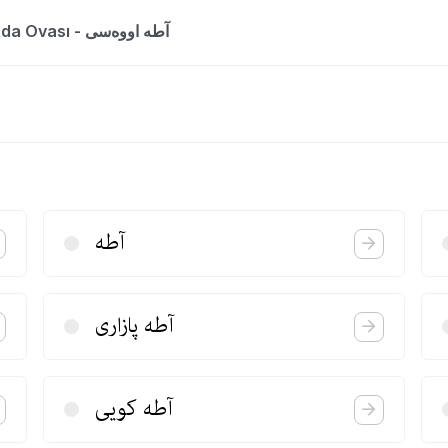
The entry is a dictionary list for the word Ada Ovası - آطه اووه‌سی
آطه
آطه پازاری
آطه كویی