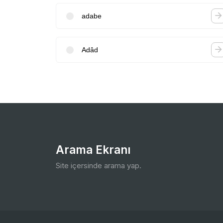
adabe
Adâd
Arama Ekranı
Site içersinde arama yap.