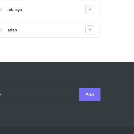
adaciyu
adah