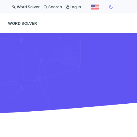
Word Solver
Search
Log in
WORD SOLVER