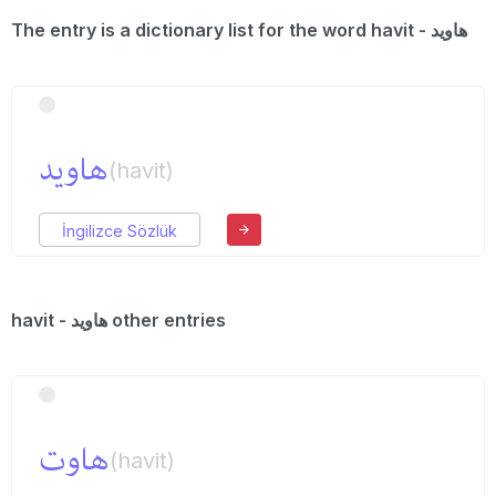
The entry is a dictionary list for the word havit - هاوید
هاوید
(havit)
İngilizce Sözlük
havit - هاوید other entries
هاوت
(havit)