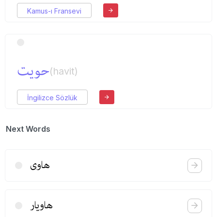
Kamus-ı Fransevi
حویت
(havit)
İngilizce Sözlük
Next Words
هاوی
هاویار