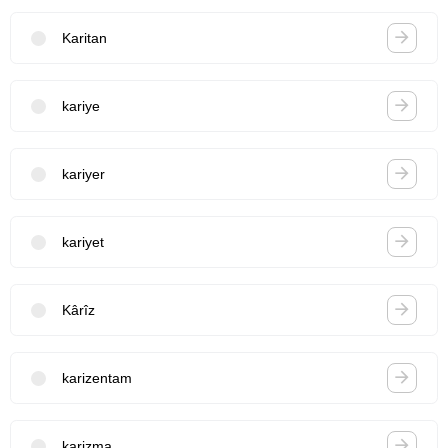
Karitan
kariye
kariyer
kariyet
Kârîz
karizentam
karizma