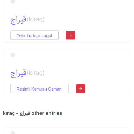
قیراج
(kıraç)
Yeni Türkçe Lugat
قیراج
(kıraç)
Resimli Kamus-ı Osmani
kıraç - قیراج other entries