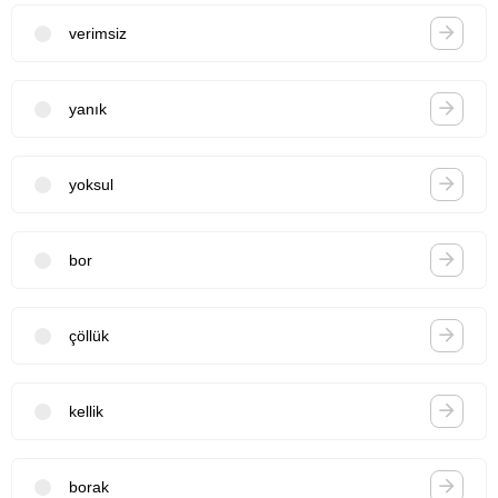
verimsiz
yanık
yoksul
bor
çöllük
kellik
borak