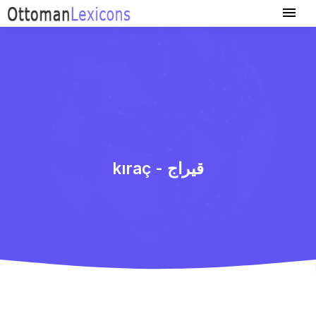
kıraç - قیراج