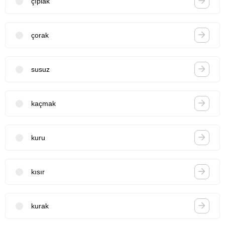
çıplak
çorak
susuz
kaçmak
kuru
kısır
kurak