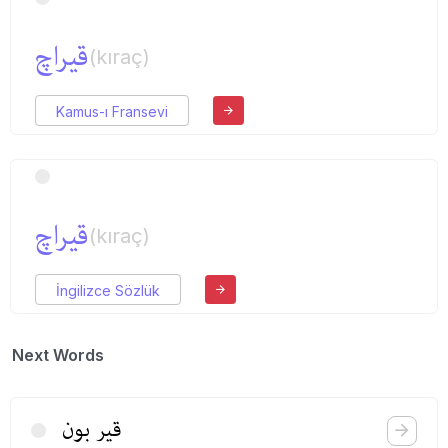
قیراچ
(kıraç)
Kamus-ı Fransevi
قیراچ
(kıraç)
İngilizce Sözlük
Next Words
قیر بون