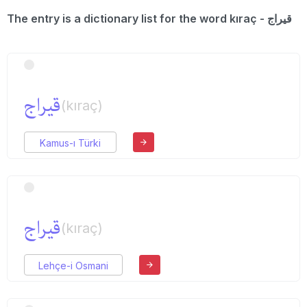
The entry is a dictionary list for the word kıraç - قیراج
قیراج
(kıraç)
Kamus-ı Türki
قیراج
(kıraç)
Lehçe-i Osmani